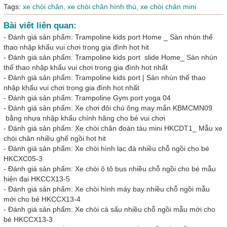
Tags:
xe chòi chân,
xe chòi chân hình thú,
xe chòi chân mini
Bài viết liên quan:
-
Đánh giá sản phẩm: Trampoline kids port Home _ Sàn nhún thể
thao nhập khẩu vui chơi trong gia đình hot hit
-
Đánh giá sản phẩm: Trampoline kids port slide Home_ Sàn nhún
thể thao nhập khẩu vui chơi trong gia đình hot nhất
-
Đánh giá sản phẩm: Trampoline kids port | Sàn nhún thế thao
nhập khẩu vui chơi trong gia đình hot nhất
-
Đánh giá sản phẩm: Trampoline Gym port yoga 04
-
Đánh giá sản phẩm: Xe chơi đôi chú ông may mắn KBMCMN09
bằng nhựa nhập khẩu chính hãng cho bé vui chơi
-
Đánh giá sản phẩm: Xe chòi chân đoàn tàu mini HKCDT1_ Mẫu xe
chòi chân nhiều ghế ngồi hot hit
-
Đánh giá sản phẩm: Xe chòi hình lạc đà nhiều chỗ ngồi cho bé
HKCXC05-3
-
Đánh giá sản phẩm: Xe chòi ô tô bus nhiều chỗ ngồi cho bé mẫu
hiện đại HKCCX13-5
-
Đánh giá sản phẩm: Xe chòi hình máy bay nhiều chỗ ngồi mẫu
mới cho bé HKCCX13-4
-
Đánh giá sản phẩm: Xe chòi cá sấu nhiều chỗ ngồi mẫu mới cho
bé HKCCX13-3