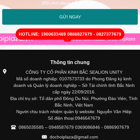
(Đồ chơi plaza Hỗ trợ Ngay )
GỬI NGAY
HOTLINE: 1900633469 0886827679 - 0827377679
Thông tin chung
CÔNG TY CỔ PHẦN KINH BẮC SEALION UNITY
Mã số doanh nghiệp: 0107573733 do Phong Đăng ký kinh
doanh và Quản lý doanh nghiệp – Sở Tài chính tỉnh Bắc Ninh
cấp ngày 22/09/2016.
Địa chỉ trụ sở: Tổ dân phố Đông Du Núi, Phường Đào Viên, Tỉnh
Bắc Ninh, Việt Nam
Người chịu trách nhiệm quản lý website: Nguyễn Văn Hiệp
Số điện thoại:0946647679
0865035585 – 0948587679 0369086846 - 0886907679
dochoiplaza@gmail.com