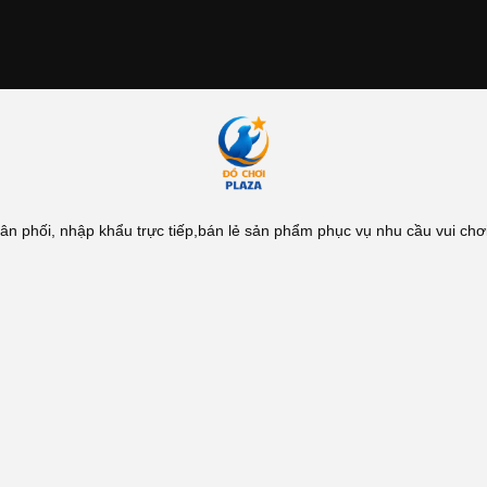
n phối, nhập khẩu trực tiếp,bán lẻ sản phẩm phục vụ nhu cầu vui chơi g