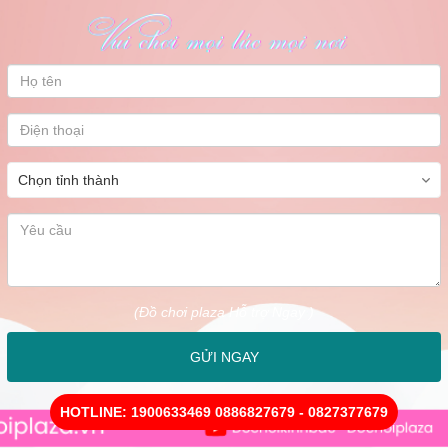
(Đồ chơi plaza Hỗ trợ Ngay )
GỬI NGAY
HOTLINE: 1900633469 0886827679 - 0827377679