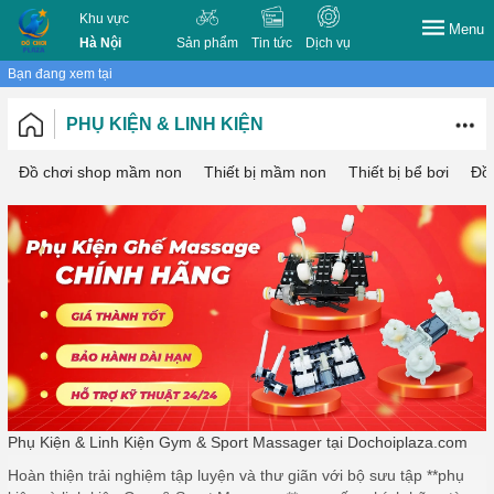
Khu vực
Menu
Hà Nội
Sản phẩm
Tin tức
Dịch vụ
Bạn đang xem tại
PHỤ KIỆN & LINH KIỆN
Đồ chơi shop mầm non
Thiết bị mầm non
Thiết bị bể bơi
Đồ 
Phụ Kiện & Linh Kiện Gym & Sport Massager tại Dochoiplaza.com
Hoàn thiện trải nghiệm tập luyện và thư giãn với bộ sưu tập **phụ