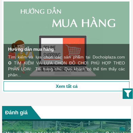
**Dochoiplaza.com**, bạn sẽ hoàn thiện hành trình chăm sóc sức
khỏe, duy trì hiệu quả tập luyện và sự thoải mái tuyệt đối cho cơ thể.
Hãy để chúng tôi đồng hành cùng bạn trong mỗi buổi tập luyện và
quá trình hồi phục!
Hướng dẫn mua hàng
Tìm kiếm và lựa chọn các sản phẩm tại Dochoiplaza.com
✪ TÌM KIẾM VÀ LỰA CHỌN ĐỒ CHƠI PHÙ HỢP THEO
PHÂN LOẠI: Tại trang chủ, Quý khách có thể tìm thấy các
phân...
Xem tất cả
Đánh giá