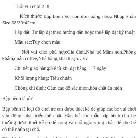
Tuổi vui chơi:2- 8
Kích thước
Bập bênh Voi con đơn bằng nhựa Nhập khẩu
Size:68*30*42cm
Lắp đặt: Tự lắp đặt theo hướng dẫn hoặc thuê lắp đặt kỹ thuật
Mầu sắc:Tùy chọn mẫu
Nơi vui chơi phù hợp:Gia đình,Nhà trẻ,Mầm non,Phòng
khám,quán coffee,Nhà hàng,khách sạn…vv
Chi tiết giao hàng:Kể từ khi đặt hàng 1 -7 ngày
Khối lượng hàng: Tiêu chuẩn
Chống chỉ định: Cấm các đồ sắc nhọn,hóa chất ăn mòn
Bập bênh là gì?
Bập bênh là loại đồ chơi trẻ em được thiết kế để giúp các bé vui chơi
vận động, phát triển thể chất. Hầu hết các mẫu bập bênh cho bé
thường được thiết kế có đế cong và chỗ ngồi vững chắc để cho bé
có thể nhún tại chỗ.