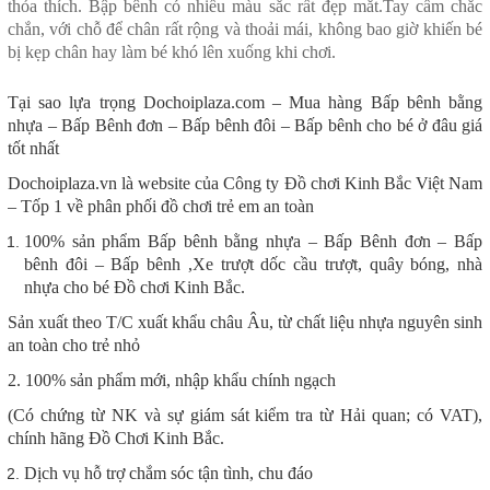
thỏa thích. Bập bênh có nhiều màu sắc rất đẹp mắt.Tay cầm chắc
chắn, với chỗ để chân rất rộng và thoải mái, không bao giờ khiến bé
bị kẹp chân hay làm bé khó lên xuống khi chơi.
Tại sao lựa trọng Dochoiplaza.com – Mua hàng Bấp bênh bằng
nhựa – Bấp Bênh đơn – Bấp bênh đôi – Bấp bênh cho bé ở đâu giá
tốt nhất
Dochoiplaza.vn là website của Công ty Đồ chơi Kinh Bắc Việt Nam
– Tốp 1 về phân phối đồ chơi trẻ em an toàn
100% sản phẩm
Bấp bênh bằng nhựa – Bấp Bênh đơn – Bấp
bênh đôi – Bấp bênh ,Xe trượt dốc cầu trượt, quây bóng, nhà
nhựa cho bé Đồ chơi Kinh Bắc.
Sản xuất theo T/C xuất khẩu châu Âu, từ chất liệu nhựa nguyên sinh
an toàn cho trẻ nhỏ
2. 100% sản phẩm mới, nhập khẩu chính ngạch
(Có chứng từ NK và sự giám sát kiểm tra từ Hải quan; có VAT),
chính hãng Đồ Chơi Kinh Bắc.
Dịch vụ hỗ trợ chắm sóc tận tình, chu đáo