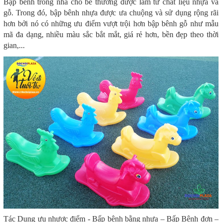
Bập bênh trong nhà cho bé thường được làm từ chất liệu nhựa và
gỗ. Trong đó, bập bênh nhựa được ưa chuộng và sử dụng rộng rãi
hơn bởi nó có những ưu điểm vượt trội hơn bập bênh gỗ như mẫu
mã đa dạng, nhiều màu sắc bắt mắt, giá rẻ hơn, bền đẹp theo thời
gian,...
Tác Dụng ưu nhược điểm
- Bấp bênh bằng nhựa – Bấp Bênh đơn –