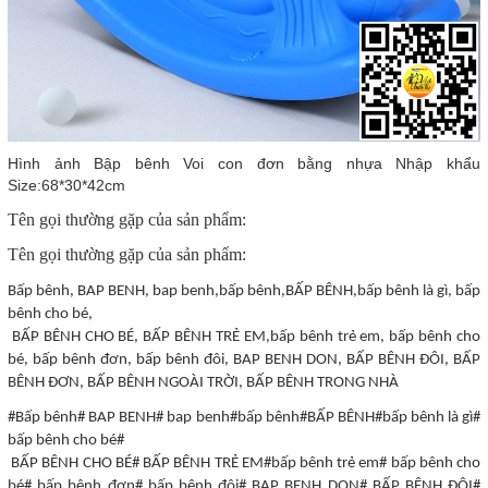
Hình ảnh Bập bênh Voi con đơn bằng nhựa Nhập khẩu
Size:68*30*42cm
Tên gọi thường gặp của sản phẩm:
Tên gọi thường gặp của sản phẩm:
Bấp bênh, BAP BENH, bap benh,bấp bênh,BẤP BÊNH,bấp bênh là gì, bấp
bênh cho bé,
BẤP BÊNH CHO BÉ, BẤP BÊNH TRẺ EM,bấp bênh trẻ em, bấp bênh cho
bé, bấp bênh đơn, bấp bênh đôi, BAP BENH DON, BẤP BÊNH ĐÔI, BẤP
BÊNH ĐƠN, BẤP BÊNH NGOÀI TRỜI, BẤP BÊNH TRONG NHÀ
#Bấp bênh# BAP BENH# bap benh#bấp bênh#BẤP BÊNH#bấp bênh là gì#
bấp bênh cho bé#
BẤP BÊNH CHO BÉ# BẤP BÊNH TRẺ EM#bấp bênh trẻ em# bấp bênh cho
bé# bấp bênh đơn# bấp bênh đôi# BAP BENH DON# BẤP BÊNH ĐÔI#