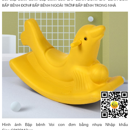
BẤP BÊNH ĐƠN# BẤP BÊNH NGOÀI TRỜI# BẤP BÊNH TRONG NHÀ
Hình ảnh Bập bênh Voi con đơn bằng nhựa Nhập khẩu