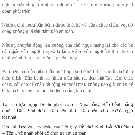
nghiên cứu về quá trình vận động của các em nhỏ trong từng giai
đoạn phát triển.
Những chú ngựa bập bênh được thiết kế vô cùng chắc chắn, với độ
cong không quá sâu đảm bảo an toàn.
Những chuyển động lên xuống của chú ngụa mang lại cho các bé
cảm giác vô cùng thú vị và lạ lẫm. Bé sẽ vô cùng thích thú khi vui
chơi với những chú ngựa bập bênh này.
Bập bênh có rất nhiều mẫu
phù hợp cho bé từ 1 đến 6 tuổi chơi đùa
thỏa thích. Bập bênh có nhiều màu sắc rất đẹp mắt.Tay cầm chắc
chắn, với chỗ để chân rất rộng và thoải mái, không bao giờ khiến bé
bị kẹp chân hay làm bé khó lên xuống khi chơi.
Tại sao lựa trọng Dochoiplaza.com – Mua hàng Bấp bênh bằng
nhựa – Bấp Bênh đơn – Bấp bênh đôi – Bấp bênh cho bé ở đâu giá
tốt nhất
Dochoiplaza.vn là website của Công ty Đồ chơi Kinh Bắc Việt Nam
– Tốp 1 về phân phối đồ chơi trẻ em an toàn