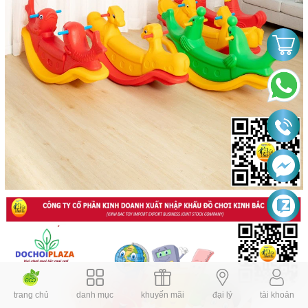
trang chủ
danh mục
khuyến mãi
đại lý
tài khoản