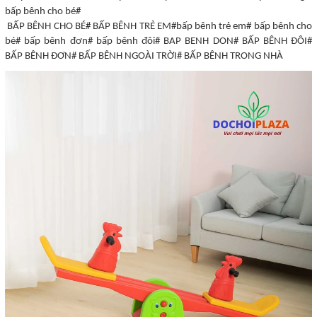
bấp bênh cho bé#
BẤP BÊNH CHO BÉ# BẤP BÊNH TRẺ EM#bấp bênh trẻ em# bấp bênh cho
bé# bấp bênh đơn# bấp bênh đôi# BAP BENH DON# BẤP BÊNH ĐÔI#
BẤP BÊNH ĐƠN# BẤP BÊNH NGOÀI TRỜI# BẤP BÊNH TRONG NHÀ