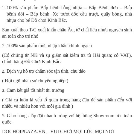
100% sản phẩm
Bấp bênh bằng nhựa – Bấp Bênh đơn – Bấp
bênh đôi – Bấp bênh ,Xe trượt dốc cầu trượt, quây bóng, nhà
nhựa cho bé Đồ chơi Kinh Bắc.
Sản xuất theo T/C xuất khẩu châu Âu, từ chất liệu nhựa nguyên sinh
an toàn cho trẻ nhỏ
2. 100% sản phẩm mới, nhập khẩu chính ngạch
(Có chứng từ NK và sự giám sát kiểm tra từ Hải quan; có VAT),
chính hãng Đồ Chơi Kinh Bắc.
Dịch vụ hỗ trợ chắm sóc tận tình, chu đáo
( Đội ngũ nhân sự chuyên nghiệp )
Cam kết giá tốt nhất thị trường
( Giá cả luôn là yếu tố quan trọng hàng đầu để sản phẩm đến với
nhiều và nhiều hơn với mỗi gia đình )
5. Giao hàng - lắp đặt nhanh tróng với hệ thống Showroom trên toàn
quốc.
DOCHOIPLAZA.VN – VUI CHƠI MỌI LÚC MỌI NƠI