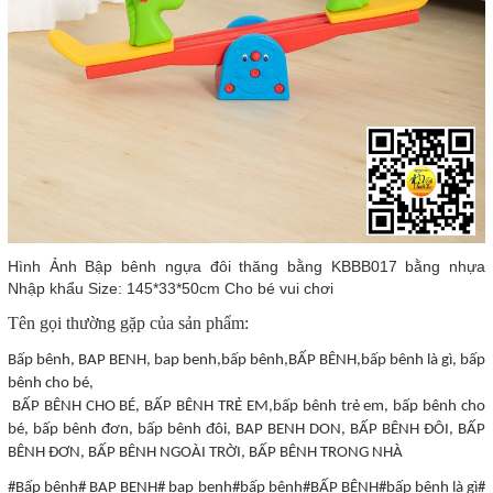
Hình Ảnh Bập bênh ngựa đôi thăng bằng KBBB017 bằng nhựa
Nhập khẩu Size: 145*33*50cm Cho bé vui chơi
Tên gọi thường gặp của sản phẩm:
Bấp bênh, BAP BENH, bap benh,bấp bênh,BẤP BÊNH,bấp bênh là gì, bấp
bênh cho bé,
BẤP BÊNH CHO BÉ, BẤP BÊNH TRẺ EM,bấp bênh trẻ em, bấp bênh cho
bé, bấp bênh đơn, bấp bênh đôi, BAP BENH DON, BẤP BÊNH ĐÔI, BẤP
BÊNH ĐƠN, BẤP BÊNH NGOÀI TRỜI, BẤP BÊNH TRONG NHÀ
#Bấp bênh# BAP BENH# bap benh#bấp bênh#BẤP BÊNH#bấp bênh là gì#