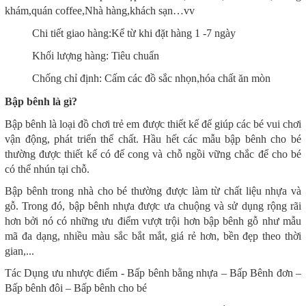
khám,quán coffee,Nhà hàng,khách sạn…vv
Chi tiết giao hàng:Kể từ khi đặt hàng 1 -7 ngày
Khối lượng hàng: Tiêu chuẩn
Chống chỉ định: Cấm các đồ sắc nhọn,hóa chất ăn mòn
Bập bênh là gì?
Bập bênh là loại đồ chơi trẻ em được thiết kế để giúp các bé vui chơi
vận động, phát triển thể chất. Hầu hết các mẫu bập bênh cho bé
thường được thiết kế có đế cong và chỗ ngồi vững chắc để cho bé
có thể nhún tại chỗ.
Bập bênh trong nhà cho bé thường được làm từ chất liệu nhựa và
gỗ. Trong đó, bập bênh nhựa được ưa chuộng và sử dụng rộng rãi
hơn bởi nó có những ưu điểm vượt trội hơn bập bênh gỗ như mẫu
mã đa dạng, nhiều màu sắc bắt mắt, giá rẻ hơn, bền đẹp theo thời
gian,...
Tác Dụng ưu nhược điểm - Bấp bênh bằng nhựa – Bấp Bênh đơn –
Bấp bênh đôi – Bấp bênh cho bé