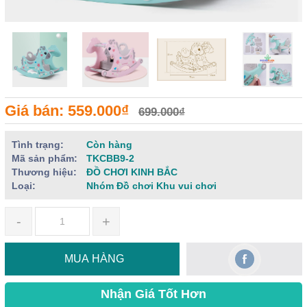
Giá bán: 559.000₫
699.000₫
Tình trạng:
Còn hàng
Mã sản phẩm:
TKCBB9-2
Thương hiệu:
ĐỒ CHƠI KINH BẮC
Loại:
Nhóm Đồ chơi Khu vui chơi
-
+
MUA HÀNG
Nhận Giá Tốt Hơn