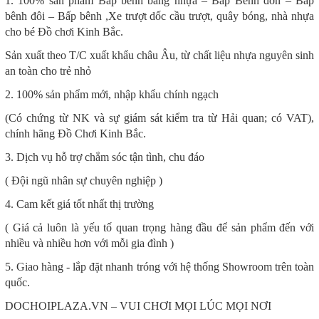
1. 100% sản phẩm Bấp bênh bằng nhựa – Bấp Bênh đơn – Bấp
bênh đôi – Bấp bênh ,Xe trượt dốc cầu trượt, quây bóng, nhà nhựa
cho bé Đồ chơi Kinh Bắc.
Sản xuất theo T/C xuất khẩu châu Âu, từ chất liệu nhựa nguyên sinh
an toàn cho trẻ nhỏ
2. 100% sản phẩm mới, nhập khẩu chính ngạch
(Có chứng từ NK và sự giám sát kiểm tra từ Hải quan; có VAT),
chính hãng Đồ Chơi Kinh Bắc.
3. Dịch vụ hỗ trợ chắm sóc tận tình, chu đáo
( Đội ngũ nhân sự chuyên nghiệp )
4. Cam kết giá tốt nhất thị trường
( Giá cả luôn là yếu tố quan trọng hàng đầu để sản phẩm đến với
nhiều và nhiều hơn với mỗi gia đình )
5. Giao hàng - lắp đặt nhanh tróng với hệ thống Showroom trên toàn
quốc.
DOCHOIPLAZA.VN – VUI CHƠI MỌI LÚC MỌI NƠI