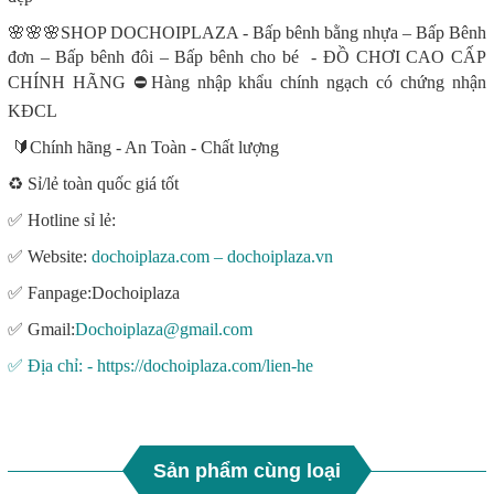
🌸🌸🌸SHOP DOCHOIPLAZA -
Bấp bênh bằng nhựa – Bấp Bênh
đơn – Bấp bênh đôi – Bấp bênh cho bé
- ĐỒ CHƠI CAO CẤP
CHÍNH HÃNG ⛔Hàng nhập khẩu chính ngạch có chứng nhận
KĐCL
🔰Chính hãng - An Toàn - Chất lượng
♻️ Sỉ/lẻ toàn quốc giá tốt
✅ Hotline sỉ lẻ:
✅ Website:
dochoiplaza.com – dochoiplaza.vn
✅ Fanpage:Dochoiplaza
✅ Gmail:
Dochoiplaza@gmail.com
✅ Địa chỉ: - https://dochoiplaza.com/lien-he
Sản phẩm cùng loại