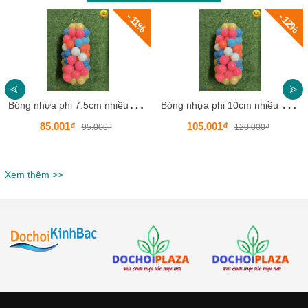
- 12%
- 11%
B
óng nhựa phi 7.5cm nhiều màu - 50 quả/1 túi -HKCSB01
B
óng nhựa phi 10cm nhiều màu - 50 quả/1 túi -HKCSB02
85.001₫
105.001₫
95.000₫
120.000₫
Xem thêm >>