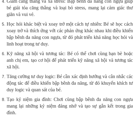
Giảm căng thẳng và xả stress: Bập bênh đa năng con ngựa giúp
bé giải tỏa căng thẳng và loại bỏ stress, mang lại cảm giác thư
giãn và vui vẻ.
Học hỏi khác biệt và xoay trở một cách tự nhiên: Bé sẽ học cách
xoay trở và thích ứng với các phản ứng khác nhau khi điều khiển
bập bênh đa năng con ngựa, từ đó phát triển khả năng học hỏi và
linh hoạt trong tư duy.
Kỹ năng xã hội và tương tác: Bé có thể chơi cùng bạn bè hoặc
anh chị em, tạo cơ hội để phát triển kỹ năng xã hội và tương tác
xã hội.
Tăng cường tư duy logic: Bé cần xác định hướng và cân nhắc các
động tác để điều khiển bập bênh đa năng, từ đó khuyến khích tư
duy logic và quan sát của bé.
Tạo kỷ niệm gia đình: Chơi cùng bập bênh đa năng con ngựa
mang lại những kỷ niệm đáng nhớ và tạo sự gắn kết trong gia
đình.