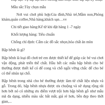
Mầu sắc:Tùy chọn mẫu
Nơi vui chơi phù hợp:Gia đình,Nhà trẻ,Mầm non,Phòng
khám,quán coffee,Nhà hàng,khách sạn…vv
Chi tiết giao hàng:Kể từ khi đặt hàng 1 -7 ngày
Khối lượng hàng: Tiêu chuẩn
Chống chỉ định: Cấm các đồ sắc nhọn,hóa chất ăn mòn
Bập bênh là gì?
Bập bênh là loại đồ chơi trẻ em được thiết kế để giúp các bé vui chơi
vận động, phát triển thể chất. Hầu hết các mẫu bập bênh cho bé
thường được thiết kế có đế cong và chỗ ngồi vững chắc để cho bé
có thể nhún tại chỗ.
Bập bênh trong nhà cho bé thường được làm từ chất liệu nhựa và
gỗ. Trong đó, bập bênh nhựa được ưa chuộng và sử dụng rộng rãi
hơn bởi nó có những ưu điểm vượt trội hơn bập bênh gỗ như mẫu
mã đa dạng, nhiều màu sắc bắt mắt, giá rẻ hơn, bền đẹp theo thời
gian,...