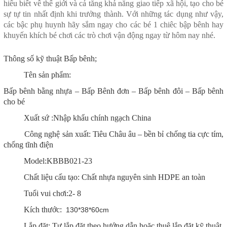
hiểu biết vê thế giới và cả tăng khả năng giao tiếp xã hội, tạo cho bé
sự tự tin nhất định khi trưởng thành. Với những tác dụng như vậy,
các bậc phụ huynh hãy sắm ngay cho các bé 1 chiêc bập bênh hay
khuyến khích bé chơi các trò chơi vận động ngay từ hôm nay nhé.
Thông số kỹ thuật Bấp bênh;
Tên sản phẩm:
Bấp bênh bằng nhựa – Bấp Bênh đơn – Bấp bênh đôi – Bấp bênh
cho bé
Xuất sứ :Nhập khẩu chính ngạch China
Công nghệ sản xuất: Tiêu Châu âu – bền bỉ chống tia cực tím,
chống tĩnh điện
Model:KBBB021-23
Chất liệu cấu tạo: Chất nhựa nguyên sinh HDPE an toàn
Tuổi vui chơi:2- 8
Kích thước:
130*38*60cm
Lắp đặt: Tự lắp đặt theo hướng dẫn hoặc thuê lắp đặt kỹ thuật