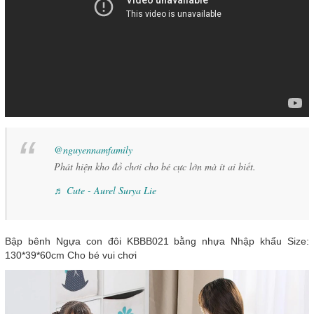
@nguyennamfamily
Phát hiện kho đồ chơi cho bé cực lớn mà ít ai biết.
♬ Cute - Aurel Surya Lie
Bập bênh Ngựa con đôi KBBB021 bằng nhựa Nhập khẩu Size:
130*39*60cm Cho bé vui chơi