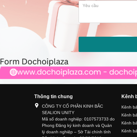
Thông tin chung
Kênh 
CÔNG TY CỔ PHẦN KINH BẮC
Kênh b
SEALION UNITY
Kênh b
Mã số doanh nghiệp: 0107573733 do
Kênh b
Phong Đăng ký kinh doanh và Quản
Kênh bá
lý doanh nghiệp – Sở Tài chính tỉnh