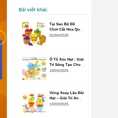
Bài viết khác
Tại Sao Bộ Đồ
Chơi Cắt Hoa Quả
Market Là Sự Lựa
02/04/2025
Chọn Tuyệt Vời
Cho Bé?
Ô Tô Xúc Hạt : Giải
Trí Sáng Tạo Cho
Trẻ Em Trong Môi
19/03/2025
Trường An Toàn
Vòng Xoay Lâu Đài
Hạt – Giải Trí An
Toàn Và Vui Vẻ Cho
19/03/2025
Trẻ