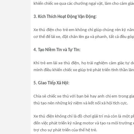
khiển chiếc xe qua các chướng ngại vật, làm cho cảm giác
3. Kích Thích Hoạt Động Vận Động:
Xe thú điện cho trẻ em không chỉ giúp chúng rèn kỹ năn
cơ thể để lái xe, đặt chân lên ga và phanh, tất cả đều g
4. Tạo Niềm Tin và Tự Tin:
Khi trẻ em lái xe thú điện, họ trải nghiệm cảm giác tự 
mình điều khiển chiếc xe giúp trẻ phát triển tinh thần l
5. Giao Tiếp Xã Hội:
Chia sẻ chiếc xe thú với bạn bè hay anh chị em trong gia
thú tạo nên những kỷ niệm và kết nối xã hội tích cực.
Xe thú điện không chỉ là đồ chơi giải trí mà còn là một p
đến việc phát triển kỹ năng motor và tạo ra môi trường x
trợ cho sự phát triển của thế hệ trẻ.