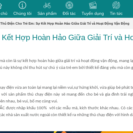
 chủ
Chúng tôi
Sản phẩm
Đối tác
Tuyển dụng
Tin tức
 Thú Điện Cho Trẻ Em: Sự Kết Hợp Hoàn Hảo Giữa Giải Trí và Hoạt Động Vận Động
 Kết Hợp Hoàn Hảo Giữa Giải Trí và H
, mà còn là sự kết hợp hoàn hảo giữa giải trí và hoạt động vận động, mang lạ
hú này không chỉ thu hút sự chú ý của trẻ em bởi thiết kế đáng yêu mà còn
chạy điện vừa an toàn lại mang lại niềm vui,sự hứng khởi, vừa giúp bé phát t
 với sản phẩm thú chạy điện này sẽ mang đến cho bé và gia đình trải ng
ên nhau, bé vui, bố mẹ cũng vui.
BẮC được nhập khấu 100% với các mẫu mã, kích thước khác nhau. Có các 
các nhà sản xuất nước ngoài còn thiết kế ra những thú chạy điện với hình 