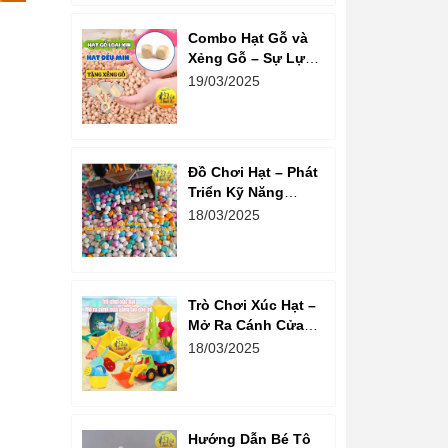
Combo Hạt Gỗ và
Xẻng Gỗ – Sự Lựa
Chọn Tuyệt Vời
19/03/2025
Cho Trẻ Em Phát
Triển Sáng Tạo
Đồ Chơi Hạt – Phát
Triển Kỹ Năng
Sáng Tạo Và Tư
18/03/2025
Duy Cho Bé
Trò Chơi Xúc Hạt –
Mở Ra Cánh Cửa
Sáng Tạo Cho Bé
18/03/2025
Hướng Dẫn Bé Tô