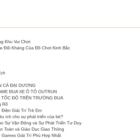
g Khu Vui Chơi
e Đối Kháng Của Đồ Chơi Kinh Bắc
Ếch
N CÁ ĐẠI DƯƠNG
AME ĐUA XE Ô TÔ OUTRUN
M TỐC ĐỘ TRÊN TRƯỜNG ĐUA
g Rổ
Điện Giải Trí Trẻ Em
u ích cho sự phát triển của bé?
o Sự Vận Động và Sự Phát Triển Tư Duy
n Toàn và Giáo Dục Giao Thông
Games Giải Trí Phù Hợp Nhất