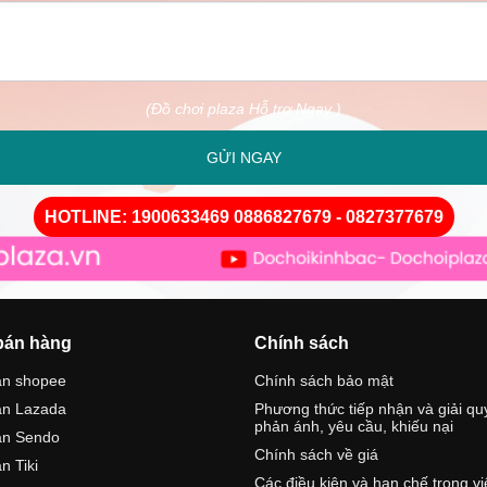
(Đồ chơi plaza Hỗ trợ Ngay )
GỬI NGAY
HOTLINE: 1900633469 0886827679 - 0827377679
bán hàng
Chính sách
án shopee
Chính sách bảo mật
án Lazada
Phương thức tiếp nhận và giải qu
phản ánh, yêu cầu, khiếu nại
án Sendo
Chính sách về giá
n Tiki
Các điều kiện và hạn chế trong v