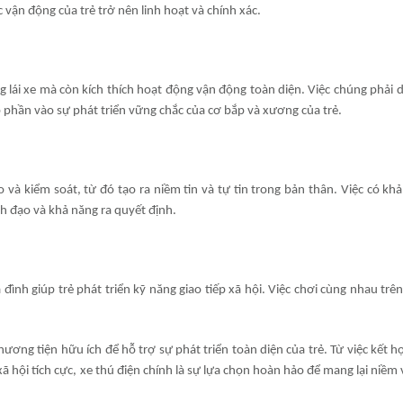
 vận động của trẻ trở nên linh hoạt và chính xác.
g lái xe mà còn kích thích hoạt động vận động toàn diện. Việc chúng phải 
óp phần vào sự phát triển vững chắc của cơ bắp và xương của trẻ.
do và kiểm soát, từ đó tạo ra niềm tin và tự tin trong bản thân. Việc có kh
ãnh đạo và khả năng ra quyết định.
 đình giúp trẻ phát triển kỹ năng giao tiếp xã hội. Việc chơi cùng nhau trên
hương tiện hữu ích để hỗ trợ sự phát triển toàn diện của trẻ. Từ việc kết hợp
ã hội tích cực, xe thú điện chính là sự lựa chọn hoàn hảo để mang lại niềm 