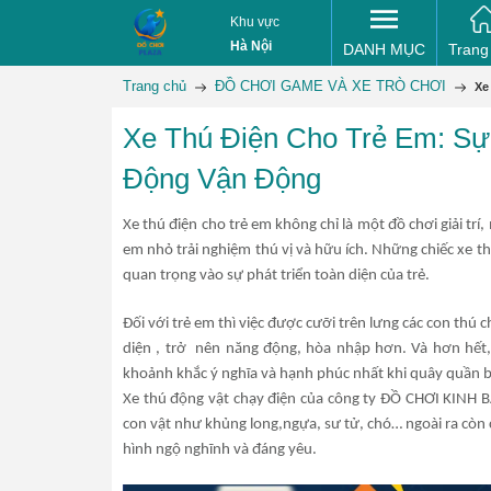
Khu vực
Hà Nội
DANH MỤC
Trang
Trang chủ
ĐỒ CHƠI GAME VÀ XE TRÒ CHƠI
Xe
Xe Thú Điện Cho Trẻ Em: Sự
Động Vận Động
Xe thú điện cho trẻ em không chỉ là một đồ chơi giải trí
em nhỏ trải nghiệm thú vị và hữu ích. Những chiếc xe t
quan trọng vào sự phát triển toàn diện của trẻ.
Đối với trẻ em thì việc được cưỡi trên lưng các con thú 
diện , trở nên năng động, hòa nhập hơn. Và hơn hết,
khoảnh khắc ý nghĩa và hạnh phúc nhất khi quây quần b
Xe thú động vật chạy điện của công ty ĐỒ CHƠI KINH 
con vật như khủng long,ngựa, sư tử, chó… ngoài ra còn 
hình ngộ nghĩnh và đáng yêu.