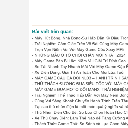
Bài viết liên quan:
-
Máy Hút Bóng, Nhả Bóng-Sự Hấp Dẫn Kỳ Diệu Tron
-
Trải Nghiệm Cảm Giác Trên Võ Đài Cùng Máy Gam
-
Trọn Vẹn Niềm Vui Với Máy Game Cốc Xoay MP5
-
NHỮNG MẪU Ô TÔ CHÒI CHÂN MỚI NHẤT 2024
-
Máy Game Bàn Bi Lắc: Niềm Vui Giải Trí Đỉnh Cao
-
So Tài Nhanh Tay Nhanh Mắt Với Máy Game Đập 
-
Xe Điện Đụng: Giải Trí An Toàn Cho Mọi Lứa Tuổi
-
MÁY GAME CÂU CÁ ĐÔI NL03 – HÀNH TRÌNH SĂ
-
THỬ THÁCH ĐƯỜNG ĐUA SIÊU TỐC VỚI MÁY G
-
MÁY GAME ĐUA MOTO ĐÔI MANX: TRẢI NGHIỆ
-
Trải Nghiệm Thể Thao Hấp Dẫn Với Máy Ném Bón
-
Cùng Vui Sảng Khoái: Chuyến Hành Trình Trên Tàu 
-
Tại sao thú nhún điện là một món quà ý nghĩa và hữ
-
Thú Nhún Điện Cho Bé: Sự Lựa Chọn Hoàn Hảo Ch
-
Xe Thú Chạy Điện: Làm Thế Nào để Tăng Cường A
-
Thách Thức Game Thủ: So Sánh và Lựa Chọn Máy 