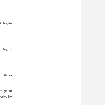
di chuyển
ả năng tự
 chiếc xe
 giải trí
vui và hỗ