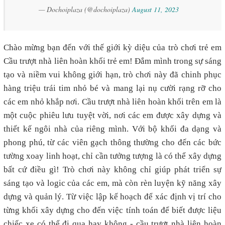
— Dochoiplaza (@dochoiplaza)
August 11, 2023
Chào mừng bạn đến với thế giới kỳ diệu của trò chơi trẻ em
Cầu trượt nhà liên hoàn khối trẻ em! Đắm mình trong sự sáng
tạo và niềm vui không giới hạn, trò chơi này đã chinh phục
hàng triệu trái tim nhỏ bé và mang lại nụ cười rạng rỡ cho
các em nhỏ khắp nơi. Cầu trượt nhà liên hoàn khối trên em là
một cuộc phiêu lưu tuyệt vời, nơi các em được xây dựng và
thiết kế ngôi nhà của riêng mình. Với bộ khối đa dạng và
phong phú, từ các viên gạch thông thường cho đến các bức
tường xoay linh hoạt, chỉ cần tưởng tượng là có thể xây dựng
bất cứ điều gì! Trò chơi này không chỉ giúp phát triển sự
sáng tạo và logic của các em, mà còn rèn luyện kỹ năng xây
dựng và quản lý. Từ việc lập kế hoạch để xác định vị trí cho
từng khối xây dựng cho đến việc tính toán để biết được liệu
chiếc xe có thể đi qua hay không - cầu trượt nhà liên hoàn