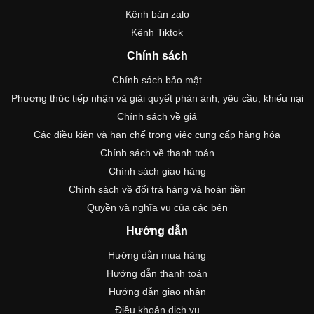
Kênh bán zalo
Kênh Tiktok
Chính sách
Chính sách bảo mật
Phương thức tiếp nhận và giải quyết phản ánh, yêu cầu, khiếu nại
Chính sách về giá
Các điều kiện và hạn chế trong việc cung cấp hàng hóa
Chính sách về thanh toán
Chính sách giao hàng
Chính sách về đổi trả hàng và hoàn tiền
Quyền và nghĩa vụ của các bên
Hướng dẫn
Hướng dẫn mua hàng
Hướng dẫn thanh toán
Hướng dẫn giao nhận
Điều khoản dịch vụ