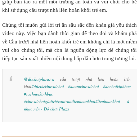
giúp bạn tạo ra một môi trường an toàn và vui chơi cho bé
khi sử dụng cầu trượt nhà liên hoàn khối trẻ em.
Chúng tôi muốn gửi lời tri ân sâu sắc đến khán giả yêu thích
video này. Việc bạn dành thời gian để theo dõi và khám phá
về Cầu trượt nhà liên hoàn khối trẻ em không chỉ là một niềm
vui cho chúng tôi, mà còn là nguồn động lực để chúng tôi
tiếp tục sản xuất nhiều nội dung hấp dẫn hơn trong tương lai.
@dochoiplaza.vn
cầu trượt nhà liên hoàn liền
khối
#thietkekhuvuichoi
#dautukhuvuichoi
#dochoikinhbac
#sachnoikinhbac
#khuvuichoigiaitri
#cautruotlienhoankhoi
#lienhoankhoi
♬
nhạc nền - Đồ chơi Plaza