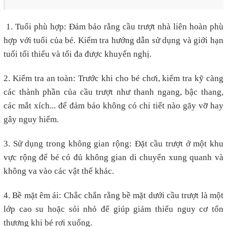
1. Tuổi phù hợp: Đảm bảo rằng cầu trượt nhà liên hoàn phù
hợp với tuổi của bé. Kiểm tra hướng dẫn sử dụng và giới hạn
tuổi tối thiểu và tối đa được khuyến nghị.
2. Kiểm tra an toàn: Trước khi cho bé chơi, kiểm tra kỹ càng
các thành phần của cầu trượt như thanh ngang, bậc thang,
các mắt xích... để đảm bảo không có chi tiết nào gãy vỡ hay
gây nguy hiểm.
3. Sử dụng trong không gian rộng: Đặt cầu trượt ở một khu
vực rộng để bé có đủ không gian di chuyển xung quanh và
không va vào các vật thể khác.
4. Bề mặt êm ái: Chắc chắn rằng bề mặt dưới cầu trượt là một
lớp cao su hoặc sỏi nhỏ để giúp giảm thiểu nguy cơ tổn
thương khi bé rơi xuống.