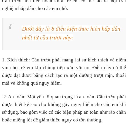
Cầu trượt nhà liên hoàn khối trẻ em có thể tạo ra một trải
nghiệm hấp dẫn cho các em nhỏ.
Dưới đây là 8 điều kiện thực hiện hấp dẫn
nhất từ cầu trượt này:
1. Kích thích: Cầu trượt phải mang lại sự kích thích và niềm
vui cho trẻ em khi chúng tiếp xúc với nó. Điều này có thể
được đạt được bằng cách tạo ra một đường trượt mịn, thoải
mái và không quá nguy hiểm.
2. An toàn: Một yếu tố quan trọng là an toàn. Cầu trượt phải
được thiết kế sao cho không gây nguy hiểm cho các em khi
sử dụng, bao gồm việc có các biện pháp an toàn như rào chắn
hoặc miếng lót để giảm thiểu nguy cơ tổn thương.