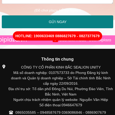
(Đồ chơi plaza Hỗ trợ Ngay )
GỬI NGAY
HOTLINE: 1900633469 0886827679 - 0827377679
Thông tin chung
CÔNG TY CỔ PHẦN KINH BẮC SEALION UNITY
Mã số doanh nghiệp: 0107573733 do Phong Đăng ký kinh
doanh và Quản lý doanh nghiệp – Sở Tài chính tỉnh Bắc Ninh
cấp ngày 22/09/2016.
Địa chỉ trụ sở: Tổ dân phố Đông Du Núi, Phường Đào Viên, Tỉnh
Bắc Ninh, Việt Nam
Người chịu trách nhiệm quản lý website: Nguyễn Văn Hiệp
Số điện thoại:0946647679
0865035585 – 0948587679 0369086846 - 0886907679