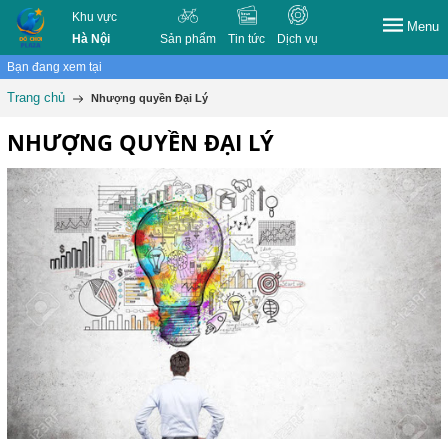
Khu vực
Menu
Hà Nội
Sản phẩm
Tin tức
Dịch vụ
Bạn đang xem tại
Trang chủ
Nhượng quyền Đại Lý
NHƯỢNG QUYỀN ĐẠI LÝ