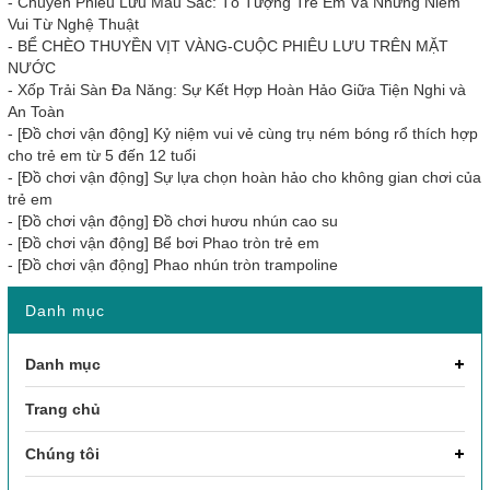
-
Chuyến Phiêu Lưu Màu Sắc: Tô Tượng Trẻ Em Và Những Niềm
Vui Từ Nghệ Thuật
-
BỂ CHÈO THUYỀN VỊT VÀNG-CUỘC PHIÊU LƯU TRÊN MẶT
NƯỚC
-
Xốp Trải Sàn Đa Năng: Sự Kết Hợp Hoàn Hảo Giữa Tiện Nghi và
An Toàn
-
[Đồ chơi vận động] Kỷ niệm vui vẻ cùng trụ ném bóng rổ thích hợp
cho trẻ em từ 5 đến 12 tuổi
-
[Đồ chơi vận động] Sự lựa chọn hoàn hảo cho không gian chơi của
trẻ em
-
[Đồ chơi vận động] Đồ chơi hươu nhún cao su
-
[Đồ chơi vận động] Bể bơi Phao tròn trẻ em
-
[Đồ chơi vận động] Phao nhún tròn trampoline
Danh mục
Danh mục
Trang chủ
Chúng tôi