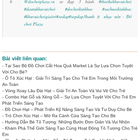
@dochoiplaza.vn
xe đạp 3 bánh
#thietkekhuvuichoi
#dautukhuvuichoi
#dochoikinhbac
#sachnoikinhbac
#khuvuichoigiaitri
#xedap
#xepdap3banh
♬ nhạc nền - Đồ
chơi Plaza
Bài viết liên quan:
-
Tại Sao Bộ Đồ Chơi Cắt Hoa Quả Market Là Sự Lựa Chọn Tuyệt
Vời Cho Bé?
-
Ô Tô Xúc Hạt : Giải Trí Sáng Tạo Cho Trẻ Em Trong Môi Trường
An Toàn
-
Vòng Xoay Lâu Đài Hạt – Giải Trí An Toàn Và Vui Vẻ Cho Trẻ
-
Combo Hạt Gỗ và Xẻng Gỗ – Sự Lựa Chọn Tuyệt Vời Cho Trẻ Em
Phát Triển Sáng Tạo
-
Đồ Chơi Hạt – Phát Triển Kỹ Năng Sáng Tạo Và Tư Duy Cho Bé
-
Trò Chơi Xúc Hạt – Mở Ra Cánh Cửa Sáng Tạo Cho Bé
-
Hướng Dẫn Bé Tô Tượng: Những Bước Đơn Giản Và Vui Nhộn
-
Khám Phá Thế Giới Sáng Tạo Cùng Hoạt Động Tô Tượng Cho Trẻ
Em