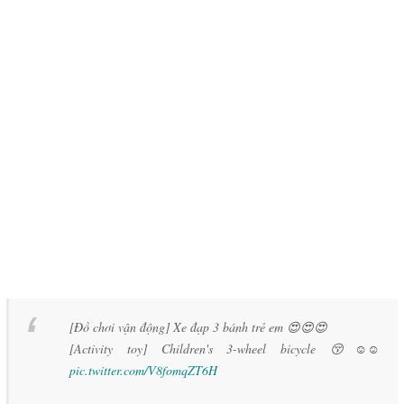
[Đồ chơi vận động] Xe đạp 3 bánh trẻ em 😍😍😍
[Activity toy] Children's 3-wheel bicycle 😚☺️☺️
pic.twitter.com/V8fomqZT6H