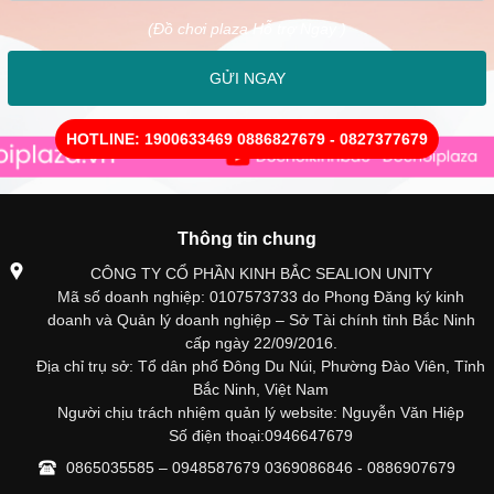
(Đồ chơi plaza Hỗ trợ Ngay )
GỬI NGAY
HOTLINE: 1900633469 0886827679 - 0827377679
Thông tin chung
CÔNG TY CỔ PHẦN KINH BẮC SEALION UNITY
Mã số doanh nghiệp: 0107573733 do Phong Đăng ký kinh
doanh và Quản lý doanh nghiệp – Sở Tài chính tỉnh Bắc Ninh
cấp ngày 22/09/2016.
Địa chỉ trụ sở: Tổ dân phố Đông Du Núi, Phường Đào Viên, Tỉnh
Bắc Ninh, Việt Nam
Người chịu trách nhiệm quản lý website: Nguyễn Văn Hiệp
Số điện thoại:0946647679
0865035585 – 0948587679 0369086846 - 0886907679