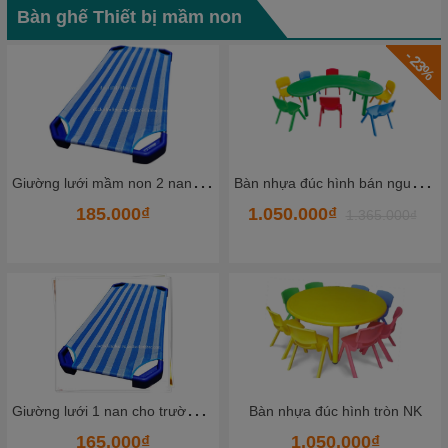
Bàn ghế Thiết bị mầm non
- 23%
B
àn nhựa đúc hình bán nguyệt NK
Bàn nhựa đúc hình vuông NK
1.050.000₫
645.000₫
1.365.000₫
G
hế nhựa đúc nhập khẩu màu tím
Bàn nhựa đúc hình tròn NK
1.050.000₫
79.000₫