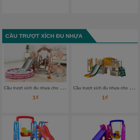
CẦU TRƯỢT XÍCH ĐU NHỰA
C
ầu trượt xích đu nhựa cho bé CTXDN09_ Dochoikinhbac
C
ầu trượt xích đu nhựa cho bé CTXDN07_ Dochoikinhbac
1₫
1₫