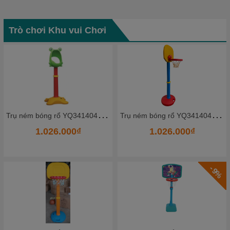
Trò chơi Khu vui Chơi
- 14%
T
rụ ném bóng rổ YQ341404_3 - HKCBR9
T
rụ ném bóng rổ YQ341404_1 - HKCBR7
1.026.000₫
1.620.000₫
1.887.000₫
- 11%
- 9%