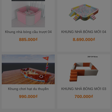
K
hung nhà bóng mềm bọc da 02
KHUNG NHÀ BÓNG MỚI 04
8.690.000₫
652.500₫
KHUNG NHÀ BÓNG MỚI 03
KHUNG NHÀ BÓNG MỚI 01
700.000₫
700.000₫