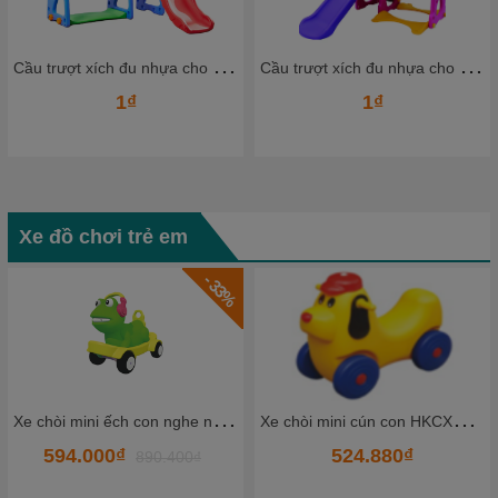
C
ầu trượt xích đu nhựa cho bé CTXDN08_ Dochoikinhbac
C
ầu trượt xích đu nhựa cho bé CTXDN06_ Dochoikinhbac
1₫
1₫
Xe đồ chơi trẻ em
- 26%
X
e chòi mini cún con HKCXC02-5
X
e đạp 3 bánh 1 chỗ -TQ TKCCC5-1
524.880₫
1.620.000₫
2.189.000₫