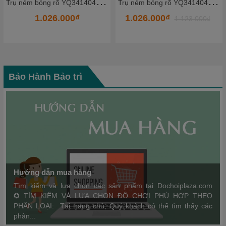
T
rụ ném bóng rổ YQ341404_2 - HKCBR8
T
rụ ném bóng rổ YQ3513101-6 - HKCBR6
1.026.000₫
1.944.000₫
1.123.000₫
2.189.000₫
Bảo Hành Bảo trì
Hướng dẫn mua hàng
Tìm kiếm và lựa chọn các sản phẩm tại Dochoiplaza.com
✪ TÌM KIẾM VÀ LỰA CHỌN ĐỒ CHƠI PHÙ HỢP THEO
PHÂN LOẠI: Tại trang chủ, Quý khách có thể tìm thấy các
phân...