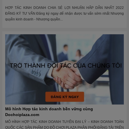
HỢP TÁC KINH DOANH CHIA SẺ LỢI NHUẬN HẤP DẪN NHẤT 2022
ĐĂNG KÝ TƯ VẤN Đăng ký ngay để nhận được tư vấn sớm nhất Nhượng
quyền kinh doanh - Nhượng quyền...
Mô hình Hợp tác kinh doanh bền vững cùng
Dochoiplaza.com
MÔ HÌNH HỢP TÁC KINH DOANH TUYỂN ĐẠI LÝ – KINH DOANH TOÀN
QUỐC CÁC SẢN PHẨM DO ĐỒ CHƠI PLAZA PHÂN PHỐI ĐĂNG TẢI TRÊN