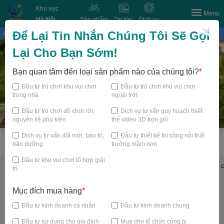
Khu vực
Menu
Hà Nội
Sản phẩm
Tin tức
Dịch vụ
×
Để Lại Tin Nhắn Chúng Tôi Sẽ Gọi
Bạn đang xem tại
Lại Cho Bạn Sớm!
Bạn quan tâm đến loại sản phẩm nào của chúng tôi?
*
Đầu tư trò chơi khu vui chơi
Đầu tư trò chơi khu vui chơi
trong nhà
ngoài trời
Đầu tư trò chơi đồ chơi rời,
Dịch vụ tư vấn quy hoạch thiết
nguyên liệ phụ kiện
thế video 3D trọn gói
Dịch vụ tư vấn đổi mới, bảo trì,
Đầu tư thiết kế thi công nội thất
bảo dưỡng
trường mầm non
TRANG CHỦ
Đầu tư khu vui chơi tổ hợp giải
Đồ chơi shop mầm non
Thiết bị mầm non
Thiết bị bể bơi
Đồ c
trí
Danh mục nổi bật
Mục đích mua hàng
*
Đầu tư kinh doanh cá nhân
Đầu tư kinh doanh chung
Đầu tư sử dụng cho gia đình
Mua cho tổ chức công ty