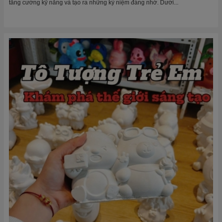
tăng cường kỹ năng và tạo ra những kỷ niệm đáng nhớ. Dưới...