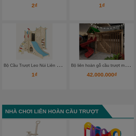
2₫
1₫
B
ộ Cầu Trượt Leo Núi Liên Hoàn Bằng Gỗ Cao Cấp – Không Gian Vận Động Mini Cho Bé Ngay Tại Nhà
B
ộ liên hoàn gỗ cầu trượt mẫu mới
1₫
42.000.000₫
NHÀ CHƠI LIÊN HOÀN CẦU TRƯỢT