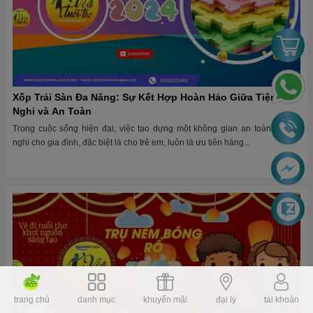
Xốp Trải Sàn Đa Năng: Sự Kết Hợp Hoàn Hảo Giữa Tiện
Nghi và An Toàn
Trong cuộc sống hiện đại, việc tạo dựng một không gian an toàn và tiện
nghi cho gia đình, đặc biệt là cho trẻ em, luôn là ưu tiên hàng...
trang chủ
danh mục
khuyến mãi
đại lý
tài khoản