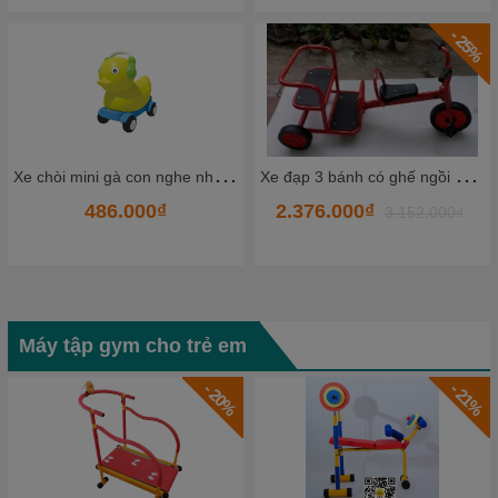
- 25%
- 2%
X
e đạp 3 bánh có ghế ngồi đằng sau TKCCC5-2
Ô
tô chòi chân mẫu mới HKCXC09
2.376.000₫
2.297.300₫
3.152.000₫
2.353.000₫
Máy tập gym cho trẻ em
- 21%