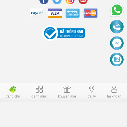
trang chủ
danh mục
khuyến mãi
đại lý
tài khoản
Copyright © 2006 Dochoiplaza.com Alright reversed. Designed
Dochoikinhbac.vn
.
cung cấp bởi sapo