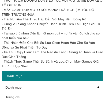
-
THỬ THÁCH ĐƯỜNG ĐUA SIÊU TỐC VỚI MÁY GAME ĐUA XE Ô
TÔ OUTRUN
-
MÁY GAME ĐUA MOTO ĐÔI MANX: TRẢI NGHIỆM TỐC ĐỘ
TRÊN TRƯỜNG ĐUA
-
Trải Nghiệm Thể Thao Hấp Dẫn Với Máy Ném Bóng Rổ
-
Cùng Vui Sảng Khoái: Chuyến Hành Trình Trên Tàu Điện Giải Trí
Trẻ Em
-
Tại sao thú nhún điện là một món quà ý nghĩa và hữu ích cho sự
phát triển của bé?
-
Thú Nhún Điện Cho Bé: Sự Lựa Chọn Hoàn Hảo Cho Sự Vận
Động và Sự Phát Triển Tư Duy
-
Xe Thú Chạy Điện: Làm Thế Nào để Tăng Cường An Toàn và Giáo
Dục Giao Thông
-
Thách Thức Game Thủ: So Sánh và Lựa Chọn Máy Games Giải
Trí Phù Hợp Nhất
Danh mục
Danh mục
Trang chủ