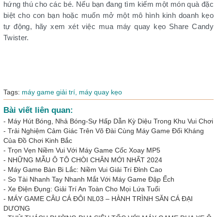
hứng thú cho các bé. Nếu bạn đang tìm kiếm một món quà đặc
biệt cho con bạn hoặc muốn mở một mô hình kinh doanh kẹo
tự động, hãy xem xét việc mua máy quay kẹo Share Candy
Twister.
Tags:
máy game giải trí,
máy quay kẹo
Bài viết liên quan:
-
Máy Hút Bóng, Nhả Bóng-Sự Hấp Dẫn Kỳ Diệu Trong Khu Vui Chơi
-
Trải Nghiệm Cảm Giác Trên Võ Đài Cùng Máy Game Đối Kháng
Của Đồ Chơi Kinh Bắc
-
Trọn Vẹn Niềm Vui Với Máy Game Cốc Xoay MP5
-
NHỮNG MẪU Ô TÔ CHÒI CHÂN MỚI NHẤT 2024
-
Máy Game Bàn Bi Lắc: Niềm Vui Giải Trí Đỉnh Cao
-
So Tài Nhanh Tay Nhanh Mắt Với Máy Game Đập Ếch
-
Xe Điện Đụng: Giải Trí An Toàn Cho Mọi Lứa Tuổi
-
MÁY GAME CÂU CÁ ĐÔI NL03 – HÀNH TRÌNH SĂN CÁ ĐẠI
DƯƠNG