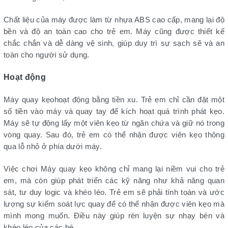
Chất liệu của máy được làm từ nhựa ABS cao cấp, mang lại độ
bền và độ an toàn cao cho trẻ em. Máy cũng được thiết kế
chắc chắn và dễ dàng vệ sinh, giúp duy trì sự sạch sẽ và an
toàn cho người sử dụng.
Hoạt động
Máy quay kẹohoạt động bằng tiền xu. Trẻ em chỉ cần đặt một
số tiền vào máy và quay tay để kích hoạt quá trình phát kẹo.
Máy sẽ tự động lấy một viên kẹo từ ngăn chứa và giữ nó trong
vòng quay. Sau đó, trẻ em có thể nhận được viên kẹo thông
qua lỗ nhỏ ở phía dưới máy.
Việc chơi Máy quay kẹo không chỉ mang lại niềm vui cho trẻ
em, mà còn giúp phát triển các kỹ năng như khả năng quan
sát, tư duy logic và khéo léo. Trẻ em sẽ phải tính toán và ước
lượng sự kiểm soát lực quay để có thể nhận được viên kẹo mà
mình mong muốn. Điều này giúp rèn luyện sự nhạy bén và
khéo léo của các bé.