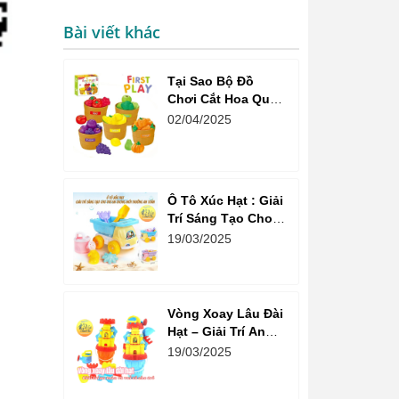
Bài viết khác
Tại Sao Bộ Đồ
Chơi Cắt Hoa Quả
Market Là Sự Lựa
02/04/2025
Chọn Tuyệt Vời
Cho Bé?
Ô Tô Xúc Hạt : Giải
Trí Sáng Tạo Cho
Trẻ Em Trong Môi
19/03/2025
Trường An Toàn
Vòng Xoay Lâu Đài
Hạt – Giải Trí An
Toàn Và Vui Vẻ Cho
19/03/2025
Trẻ