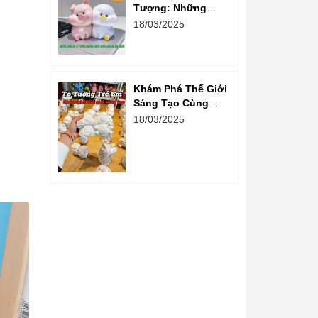
Tượng: Những
Bước Đơn Giản Và
18/03/2025
Vui Nhộn
Khám Phá Thế Giới
Sáng Tạo Cùng
Hoạt Động Tô
18/03/2025
Tượng Cho Trẻ Em