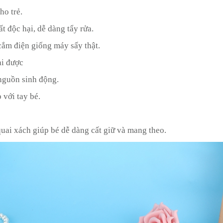
o trẻ.
 độc hại, dễ dàng tẩy rửa.
ắm điện giống máy sấy thật.
ại được
nguồn sinh động.
 với tay bé.
quai xách giúp bé dễ dàng cất giữ và mang theo.