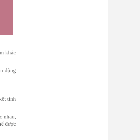
ểm khác
ận động
kết tình
c nhau,
thể được