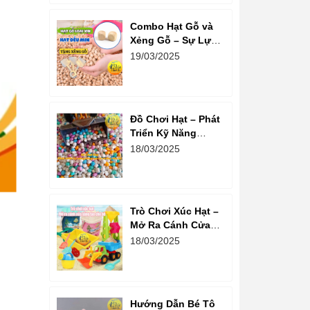
Combo Hạt Gỗ và
Xẻng Gỗ – Sự Lựa
Chọn Tuyệt Vời
19/03/2025
Cho Trẻ Em Phát
Triển Sáng Tạo
Đồ Chơi Hạt – Phát
Triển Kỹ Năng
Sáng Tạo Và Tư
18/03/2025
Duy Cho Bé
Trò Chơi Xúc Hạt –
Mở Ra Cánh Cửa
Sáng Tạo Cho Bé
18/03/2025
Hướng Dẫn Bé Tô