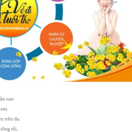
ần sau:
 em.
u trên da.
tông tối.