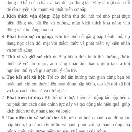
dụng cơ bắp của chân và tay để tạo động tác. Đây là một cách tốt
để rèn luyện sức mạnh và phát triển cơ bắp.
Kích thích vận động:
Bập bênh thú đòi hỏi trẻ nhỏ phải thực
hiện động tác bật lên và xuống, giúp kích thích khả năng vận
động và cân bằng của họ.
Phát triển sự cố gắng:
Khi trẻ nhỏ cố gắng bập bênh thú, họ
đang học cách đối mặt với thách thức và phát triển sự kiên nhẫn
và sự cố gắng.
Thú vị và giữ sự chú ý:
Bập bênh đơn hình thú thường được
thiết kế với âm nhạc, ánh sáng hoặc âm thanh, giúp tạo ra trải
nghiệm thú vị và giữ sự chú ý của trẻ.
Tạo kết nối xã hội:
Trẻ có thể tận hưởng thời gian cùng bạn bè
hoặc anh chị em thực hiện hoạt động bập bênh, tạo kết nối xã hội
và học cách chia sẻ và tương tác.
Phát triển tư duy:
Khi trẻ nhỏ thực hiện các động tác bập bênh,
họ phải tìm cách điều chỉnh lực đẩy và tạo động tác hiệu quả, giúp
kích thích tư duy sáng tạo và logic.
Tạo niềm tin và sự tự tin:
Khi trẻ nhỏ hoàn thành các động tác
bập bênh, họ cảm thấy tự tin và hạnh phúc với sự thành công của
mình, giúp xây dựng niềm tin vào khả năng của mình.