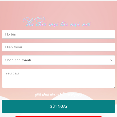
(Đồ chơi plaza Hỗ trợ Ngay )
GỬI NGAY