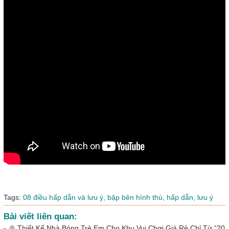
Tags:
08 điều hấp dẫn và lưu ý,
bập bên hình thú,
hấp dẫn,
lưu ý
Bài viết liên quan:
-
🎉 Thiết Kế Nhà Bóng Trẻ Em Cho Khu Vui Chơi Giá Rẻ Chỉ Từ “20