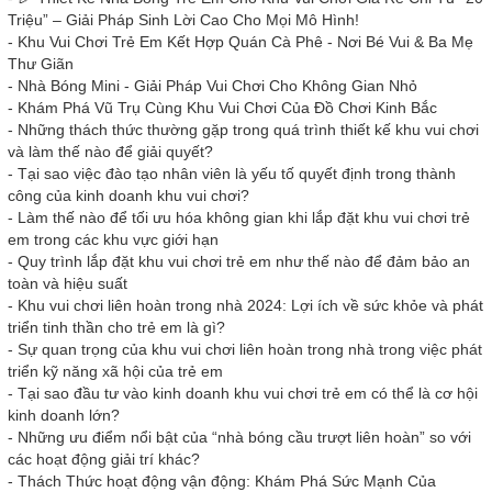
Triệu” – Giải Pháp Sinh Lời Cao Cho Mọi Mô Hình!
-
Khu Vui Chơi Trẻ Em Kết Hợp Quán Cà Phê - Nơi Bé Vui & Ba Mẹ
Thư Giãn
-
Nhà Bóng Mini - Giải Pháp Vui Chơi Cho Không Gian Nhỏ
-
Khám Phá Vũ Trụ Cùng Khu Vui Chơi Của Đồ Chơi Kinh Bắc
-
Những thách thức thường gặp trong quá trình thiết kế khu vui chơi
và làm thế nào để giải quyết?
-
Tại sao việc đào tạo nhân viên là yếu tố quyết định trong thành
công của kinh doanh khu vui chơi?
-
Làm thế nào để tối ưu hóa không gian khi lắp đặt khu vui chơi trẻ
em trong các khu vực giới hạn
-
Quy trình lắp đặt khu vui chơi trẻ em như thế nào để đảm bảo an
toàn và hiệu suất
-
Khu vui chơi liên hoàn trong nhà 2024: Lợi ích về sức khỏe và phát
triển tinh thần cho trẻ em là gì?
-
Sự quan trọng của khu vui chơi liên hoàn trong nhà trong việc phát
triển kỹ năng xã hội của trẻ em
-
Tại sao đầu tư vào kinh doanh khu vui chơi trẻ em có thể là cơ hội
kinh doanh lớn?
-
Những ưu điểm nổi bật của “nhà bóng cầu trượt liên hoàn” so với
các hoạt động giải trí khác?
-
Thách Thức hoạt động vận động: Khám Phá Sức Mạnh Của